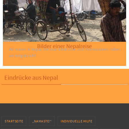
Bilder einer Nepalreise
Wir waren in Nepal. Ein paar Eindrücke und Impressionen haben
wir mitgebracht
Eindrücke aus Nepal
STARTSEITE
„NAMASTE!“
INDIVIDUELLE HILFE