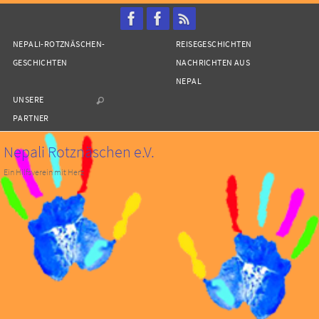
Zum
Inhalt
NEPALI-ROTZNÄSCHEN-
REISEGESCHICHTEN
springen
GESCHICHTEN
NACHRICHTEN AUS
NEPAL
UNSERE
PARTNER
Nepali Rotznäschen e.V.
Ein Hilfsverein mit Herz