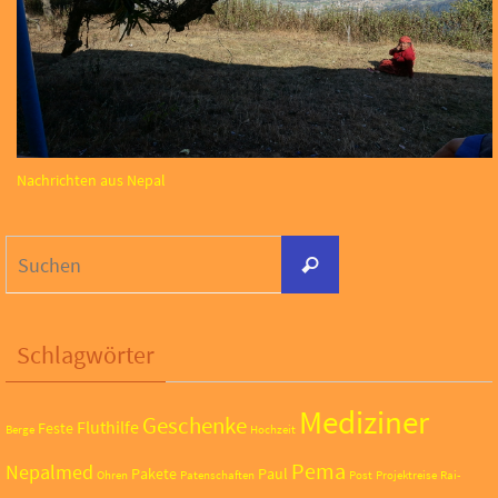
Nachrichten aus Nepal
Suchen
Suchen
nach:
Schlagwörter
Mediziner
Geschenke
Fluthilfe
Feste
Berge
Hochzeit
Pema
Nepalmed
Pakete
Paul
Ohren
Patenschaften
Post
Projektreise
Rai-