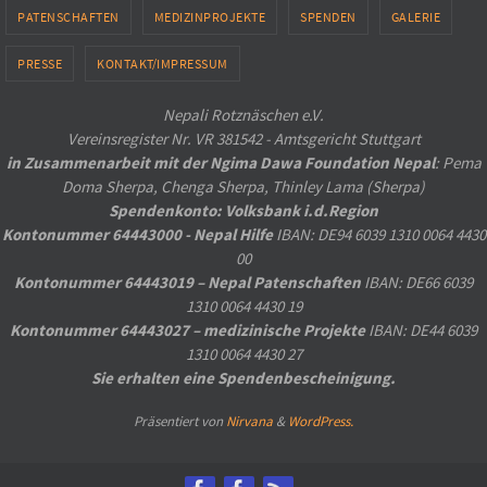
PATENSCHAFTEN
MEDIZINPROJEKTE
SPENDEN
GALERIE
PRESSE
KONTAKT/IMPRESSUM
Nepali Rotznäschen e.V.
Vereinsregister Nr. VR 381542 - Amtsgericht Stuttgart
in Zusammenarbeit mit der Ngima Dawa Foundation Nepal
: Pema
Doma Sherpa, Chenga Sherpa, Thinley Lama (Sherpa)
Spendenkonto: Volksbank i.d.Region
Kontonummer 64443000 - Nepal Hilfe
IBAN: DE94 6039 1310 0064 4430
00
Kontonummer 64443019 – Nepal Patenschaften
IBAN: DE66 6039
1310 0064 4430 19
Kontonummer 64443027 – medizinische Projekte
IBAN: DE44 6039
1310 0064 4430 27
Sie erhalten eine Spendenbescheinigung.
Präsentiert von
Nirvana
&
WordPress.