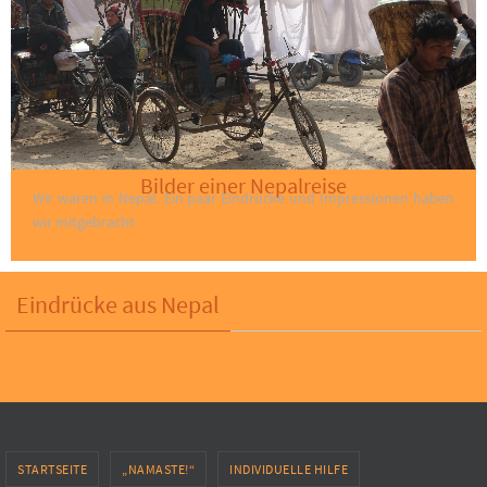
Bilder einer Nepalreise
Wir waren in Nepal. Ein paar Eindrücke und Impressionen haben
wir mitgebracht
Eindrücke aus Nepal
STARTSEITE
„NAMASTE!“
INDIVIDUELLE HILFE