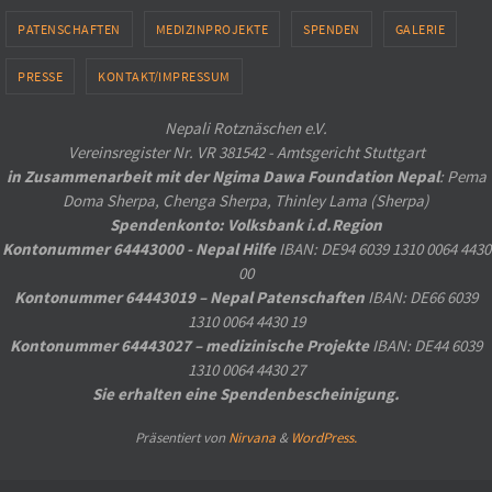
PATENSCHAFTEN
MEDIZINPROJEKTE
SPENDEN
GALERIE
PRESSE
KONTAKT/IMPRESSUM
Nepali Rotznäschen e.V.
Vereinsregister Nr. VR 381542 - Amtsgericht Stuttgart
in Zusammenarbeit mit der Ngima Dawa Foundation Nepal
: Pema
Doma Sherpa, Chenga Sherpa, Thinley Lama (Sherpa)
Spendenkonto: Volksbank i.d.Region
Kontonummer 64443000 - Nepal Hilfe
IBAN: DE94 6039 1310 0064 4430
00
Kontonummer 64443019 – Nepal Patenschaften
IBAN: DE66 6039
1310 0064 4430 19
Kontonummer 64443027 – medizinische Projekte
IBAN: DE44 6039
1310 0064 4430 27
Sie erhalten eine Spendenbescheinigung.
Präsentiert von
Nirvana
&
WordPress.