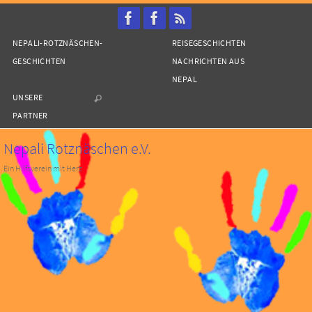
Zum
Inhalt
NEPALI-ROTZNÄSCHEN-
REISEGESCHICHTEN
springen
GESCHICHTEN
NACHRICHTEN AUS
NEPAL
UNSERE
PARTNER
Nepali Rotznäschen e.V.
Ein Hilfsverein mit Herz