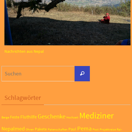
Nachrichten aus Nepal
Suchen
Suchen
nach:
Schlagwörter
Mediziner
Geschenke
Fluthilfe
Feste
Berge
Hochzeit
Pema
Nepalmed
Pakete
Paul
Ohren
Patenschaften
Post
Projektreise
Rai-