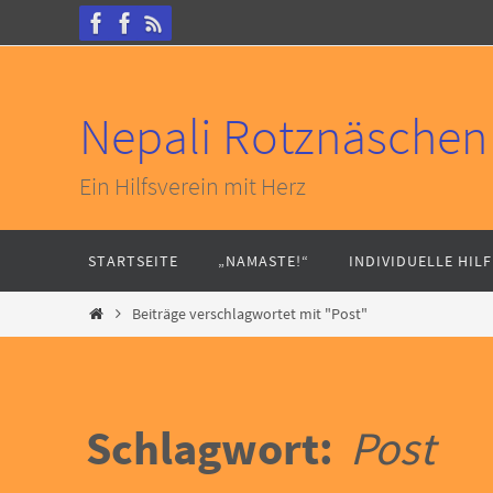
Zum
Inhalt
springen
Nepali Rotznäschen 
Ein Hilfsverein mit Herz
Zum
STARTSEITE
„NAMASTE!“
INDIVIDUELLE HILF
Inhalt
springen
Start
Beiträge verschlagwortet mit "Post"
Schlagwort:
Post