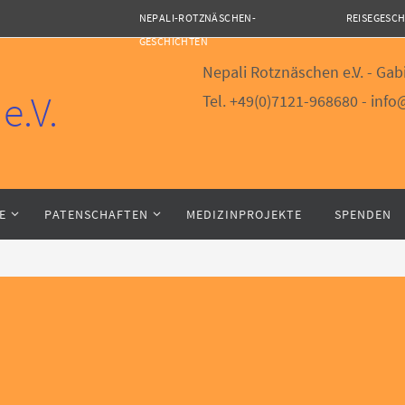
NEPALI-ROTZNÄSCHEN-
REISEGESC
GESCHICHTEN
Nepali Rotznäschen e.V. - Gabi
e.V.
Tel. +49(0)7121-968680 - inf
E
PATENSCHAFTEN
MEDIZINPROJEKTE
SPENDEN