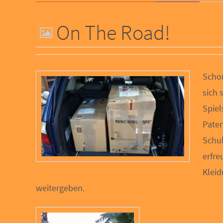
On The Road!
Schon
sich 
Spiel
Paten
Schul
erfre
Kleid
weitergeben.