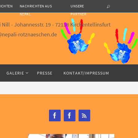
HICHTEN
NACHRICHTEN AUS
UNSERE
NEPAL
PARTNER
 Nill - Johannesstr. 19 - 72138 Kirchentellinsfurt
o@nepali-rotznaeschen.de
GALERIE
PRESSE
KONTAKT/IMPRESSUM