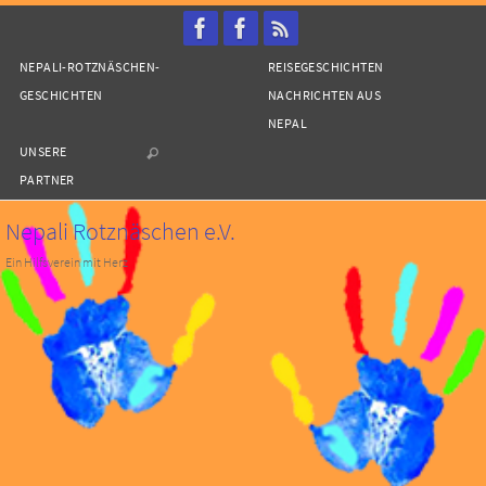
Zum
Inhalt
NEPALI-ROTZNÄSCHEN-
REISEGESCHICHTEN
springen
GESCHICHTEN
NACHRICHTEN AUS
NEPAL
UNSERE
PARTNER
Nepali Rotznäschen e.V.
Ein Hilfsverein mit Herz