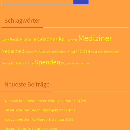
Schlagwörter
Mediziner
Geschenke
Fluthilfe
Feste
Berge
Hochzeit
Pema
Nepalmed
Pakete
Paul
Ohren
Patenschaften
Post
Projektreise
Rai-
Spenden
Kinder
Rückblick
Schule
Waisen
Weihnachten
Neueste Beiträge
Weihnachts-Spendenverteilungsaktion 2024/25
Unser schönes Berghilfeprojekt mit Pema
Besuch bei den Rai-Kindern Januar 2022
Unsere Website ist umgezogen