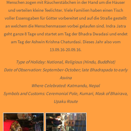
Menschen zogen mit Räucherstäbchen in der Hand um die Häuser
und verteilen kleine Teelichter. Viele Familien haben einen Tisch
voller Essensgaben für Götter vorbereitet und auf die Straße gestellt
an welchem die Menschenmassen vorbei gelaufen sind. Indra Jatra
geht ganze 8 Tage und startet am Tag der Bhadra Dwadasi und endet
am Tag der Ashwin Krishna Chaturdasi. Dieses Jahr also vom
13.09.16-20.09.16.
Type
of
Holiday:
National,
Religious
(Hindu,
Buddhist)
Date
of
Observation:
September-October;
late
Bhadrapada
to
early
Asvina
Where
Celebrated:
Katmandu,
Nepal
Symbols
and
Customs:
Ceremonial
Pole,
Kumari,
Mask
of
Bhairava,
Upaku
Route