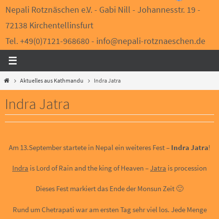
Nepali Rotznäschen e.V. - Gabi Nill - Johannesstr. 19 -
72138 Kirchentellinsfurt
Tel. +49(0)7121-968680 - info@nepali-rotznaeschen.de
Start
Aktuelles aus Kathmandu
Indra Jatra
Indra Jatra
Am 13.September startete in Nepal ein weiteres Fest –
Indra Jatra
!
Indra
is Lord of Rain and the king of Heaven –
Jatra
is procession
Dieses Fest markiert das Ende der Monsun Zeit 🙂
Rund um Chetrapati war am ersten Tag sehr viel los. Jede Menge