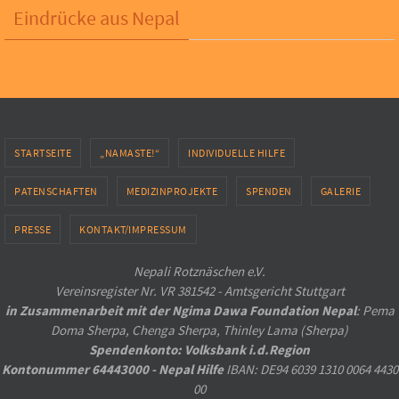
Eindrücke aus Nepal
STARTSEITE
„NAMASTE!“
INDIVIDUELLE HILFE
PATENSCHAFTEN
MEDIZINPROJEKTE
SPENDEN
GALERIE
PRESSE
KONTAKT/IMPRESSUM
Nepali Rotznäschen e.V.
Vereinsregister Nr. VR 381542 - Amtsgericht Stuttgart
in Zusammenarbeit mit der Ngima Dawa Foundation Nepal
: Pema
Doma Sherpa, Chenga Sherpa, Thinley Lama (Sherpa)
Spendenkonto: Volksbank i.d.Region
Kontonummer 64443000 - Nepal Hilfe
IBAN: DE94 6039 1310 0064 4430
00