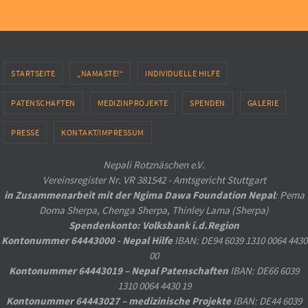
STARTSEITE
„NAMASTE!“
INDIVIDUELLE HILFE
PATENSCHAFTEN
MEDIZINPROJEKTE
SPENDEN
GALERIE
PRESSE
KONTAKT/IMPRESSUM
Nepali Rotznäschen e.V.
Vereinsregister Nr. VR 381542 - Amtsgericht Stuttgart
in Zusammenarbeit mit der Ngima Dawa Foundation Nepal
: Pema
Doma Sherpa, Chenga Sherpa, Thinley Lama (Sherpa)
Spendenkonto: Volksbank i.d.Region
Kontonummer 64443000 - Nepal Hilfe
IBAN: DE94 6039 1310 0064 4430
00
Kontonummer 64443019 – Nepal Patenschaften
IBAN: DE66 6039
1310 0064 4430 19
Kontonummer 64443027 – medizinische Projekte
IBAN: DE44 6039