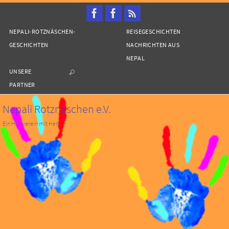
Zum
Inhalt
NEPALI-ROTZNÄSCHEN-
REISEGESCHICHTEN
springen
GESCHICHTEN
NACHRICHTEN AUS
NEPAL
UNSERE
PARTNER
Nepali Rotznäschen e.V.
Ein Hilfsverein mit Herz