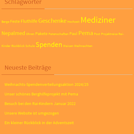
Schlagwörter
Mediziner
Geschenke
Fluthilfe
Feste
Berge
Hochzeit
Pema
Nepalmed
Pakete
Paul
Ohren
Patenschaften
Post
Projektreise
Rai-
Spenden
Kinder
Rückblick
Schule
Waisen
Weihnachten
Neueste Beiträge
Weihnachts-Spendenverteilungsaktion 2024/25
Unser schönes Berghilfeprojekt mit Pema
Besuch bei den Rai-Kindern Januar 2022
Unsere Website ist umgezogen
Ein kleiner Rückblick in der Adventszeit