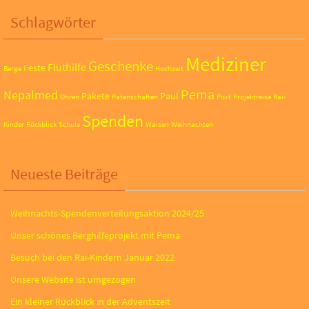
Schlagwörter
Mediziner
Geschenke
Fluthilfe
Feste
Berge
Hochzeit
Pema
Nepalmed
Pakete
Paul
Ohren
Patenschaften
Post
Projektreise
Rai-
Spenden
Kinder
Rückblick
Schule
Waisen
Weihnachten
Neueste Beiträge
Weihnachts-Spendenverteilungsaktion 2024/25
Unser schönes Berghilfeprojekt mit Pema
Besuch bei den Rai-Kindern Januar 2022
Unsere Website ist umgezogen
Ein kleiner Rückblick in der Adventszeit