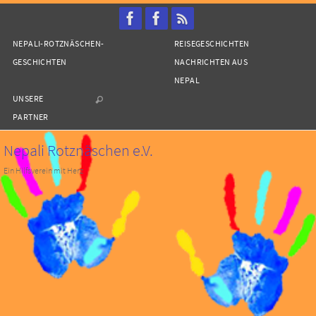
Zum
Inhalt
NEPALI-ROTZNÄSCHEN-
REISEGESCHICHTEN
springen
GESCHICHTEN
NACHRICHTEN AUS
NEPAL
UNSERE
PARTNER
Nepali Rotznäschen e.V.
Ein Hilfsverein mit Herz