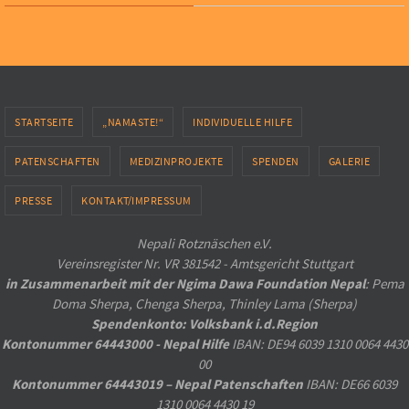
STARTSEITE
„NAMASTE!“
INDIVIDUELLE HILFE
PATENSCHAFTEN
MEDIZINPROJEKTE
SPENDEN
GALERIE
PRESSE
KONTAKT/IMPRESSUM
Nepali Rotznäschen e.V.
Vereinsregister Nr. VR 381542 - Amtsgericht Stuttgart
in Zusammenarbeit mit der Ngima Dawa Foundation Nepal
: Pema
Doma Sherpa, Chenga Sherpa, Thinley Lama (Sherpa)
Spendenkonto: Volksbank i.d.Region
Kontonummer 64443000 - Nepal Hilfe
IBAN: DE94 6039 1310 0064 4430
00
Kontonummer 64443019 – Nepal Patenschaften
IBAN: DE66 6039
1310 0064 4430 19